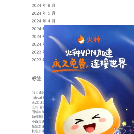
2024 年 6 月
2024 年 5 月
2024 年 4 月
2024 年 3 月
2024 年 2 月
2024 年 1 月
2023 年 12 月
2023 年 11 月
标签
91加速器
513加速器
bluelayer加速器
clash节点
hidecat
kuai500
panda加速器
plex加速器
sky加速器
telegram加速器
中信加速器
云梯加速器
几鸡
君越加速器
哔咔漫画加速器
唐师傅加速器
回锅肉加速器
坚果加速器
壹点加速器
大象加速器
如何翻外墙网站
小哈vp加速器
小火箭加速器
小白加速器
布谷vp加速器
心阶云
快连
星空加速器
最新版clash安卓下载
月光加速器
机场加速器
松果云
极快加速器
梯子加速器