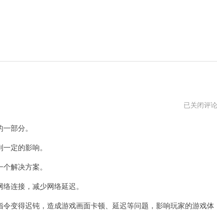
游
已关闭评
侠
加
的一部分。
速
器
电
到一定的影响。
脑
版
一个解决方案。
下
载
络连接，减少网络延迟。
令变得迟钝，造成游戏画面卡顿、延迟等问题，影响玩家的游戏体