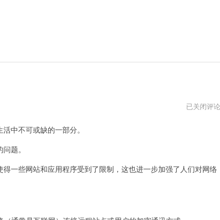
柚
已关闭评
子
加
活中不可或缺的一部分。
速
器
vqn
的问题。
得一些网站和应用程序受到了限制，这也进一步加强了人们对网络