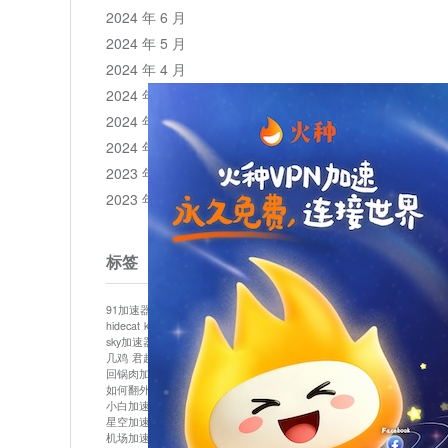
2024 年 6 月
2024 年 5 月
2024 年 4 月
2024 年 3 月
2024 年 2 月
2024 年 1 月
2023 年 12 月
2023 年 11 月
标签
91加速器
513加速器
bluelayer加速器
clash节点
hidecat
kuai500
panda加速器
plex加速器
sky加速器
telegram加速器
中信加速器
云梯加速器
几鸡
君越加速器
哔咔漫画加速器
唐师傅加速器
回锅肉加速器
坚果加速器
壹点加速器
大象加速器
如何翻外墙网站
小哈vp加速器
小火箭加速器
小白加速器
布谷vp加速器
心阶云
快连
星空加速器
最新版clash安卓下载
月光加速器
机场加速器
松果云
极快加速器
梯子加速器