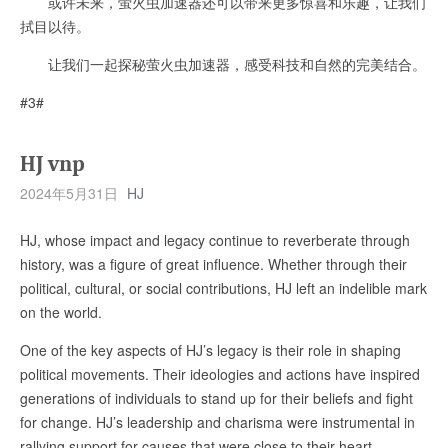
或许未来，萤火虫加速器还可以带来更多惊喜和乐趣，让我们
拭目以待。
让我们一起探秘萤火虫加速器，感受科技和自然的完美结合。
#3#
HJ vnp
2024年5月31日
HJ
HJ, whose impact and legacy continue to reverberate through
history, was a figure of great influence. Whether through their
political, cultural, or social contributions, HJ left an indelible mark
on the world.
One of the key aspects of HJ’s legacy is their role in shaping
political movements. Their ideologies and actions have inspired
generations of individuals to stand up for their beliefs and fight
for change. HJ’s leadership and charisma were instrumental in
rallying support for causes that were close to their heart.