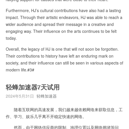
Furthermore, HJ’s cultural contributions have also had a lasting
impact. Through their artistic endeavors, HJ was able to reach a
wider audience and spread their message in a creative and
engaging way. Their influence on the arts continues to be felt
today.
Overall, the legacy of HJ is one that will not soon be forgotten.
Their contributions to history have left an enduring mark on
society, and their influence can still be seen in various aspects of
modern life.#3#
轻蜂加速器7天试用
2024年5月31日
轻蜂加速器
随着互联网的高速发展，我们越来越依赖网络来获取信息，工
作、学习、娱乐几乎离不开稳定快速的网络。
然而，由于网络供应商的限制、地理位置以及网络拥堵等问