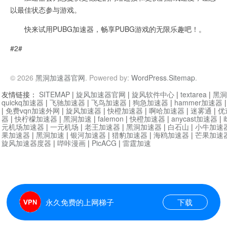
以最佳状态参与游戏。
快来试用PUBG加速器，畅享PUBG游戏的无限乐趣吧！。
#2#
© 2026
黑洞加速器官网
. Powered by:
WordPress
.
Sitemap
.
友情链接：
SITEMAP
|
旋风加速器官网
|
旋风软件中心
|
textarea
|
黑洞
quickq加速器
|
飞驰加速器
|
飞鸟加速器
|
狗急加速器
|
hammer加速器
|
免费vqn加速外网
|
旋风加速器
|
快橙加速器
|
啊哈加速器
|
迷雾通
|
优
器
|
快柠檬加速器
|
黑洞加速
|
falemon
|
快橙加速器
|
anycast加速器
|
i
元机场加速器
|
一元机场
|
老王加速器
|
黑洞加速器
|
白石山
|
小牛加速
果加速器
|
黑洞加速
|
银河加速器
|
猎豹加速器
|
海鸥加速器
|
芒果加速
旋风加速器度器
|
哔咔漫画
|
PicACG
|
雷霆加速
永久免费的上网梯子
下载