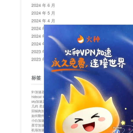
2024 年 6 月
2024 年 5 月
2024 年 4 月
2024 年 3 月
2024 年 2 月
2024 年 1 月
2023 年 12 月
2023 年 11 月
标签
91加速器
513加速器
bluelayer加速器
clash节点
hidecat
kuai500
panda加速器
plex加速器
sky加速器
telegram加速器
中信加速器
云梯加速器
几鸡
君越加速器
哔咔漫画加速器
唐师傅加速器
回锅肉加速器
坚果加速器
壹点加速器
大象加速器
如何翻外墙网站
小哈vp加速器
小火箭加速器
小白加速器
布谷vp加速器
心阶云
快连
星空加速器
最新版clash安卓下载
月光加速器
机场加速器
松果云
极快加速器
梯子加速器