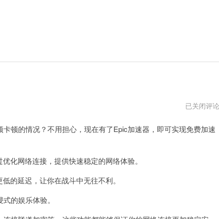
epic
已关闭评
加
速
顿的情况？不用担心，现在有了Epic加速器，即可实现免费加速
器
免
费
推
荐
过优化网络连接，提供快速稳定的网络体验。
更低的延迟，让你在战斗中无往不利。
浸式的娱乐体验。