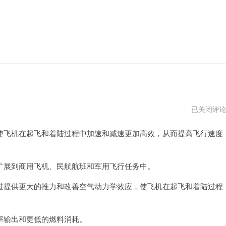
飞
已关闭评
机
聊
飞机在起飞和着陆过程中加速和减速更加高效，从而提高飞行速度
天
加
速
器
展到商用飞机、民航航班和军用飞行任务中。
提供更大的推力和改善空气动力学效应，使飞机在起飞和着陆过程
输出和更低的燃料消耗。