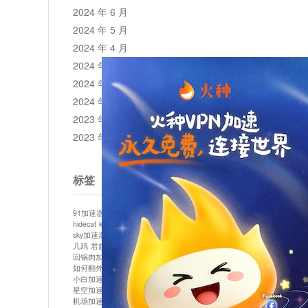
2024 年 6 月
2024 年 5 月
2024 年 4 月
2024 年 3 月
2024 年 2 月
2024 年 1 月
2023 年 12 月
2023 年 11 月
标签
91加速器
513加速器
bluelayer加速器
clash节点
hidecat
kuai500
panda加速器
plex加速器
sky加速器
telegram加速器
中信加速器
云梯加速器
几鸡
君越加速器
哔咔漫画加速器
唐师傅加速器
回锅肉加速器
坚果加速器
壹点加速器
大象加速器
如何翻外墙网站
小哈vp加速器
小火箭加速器
小白加速器
布谷vp加速器
心阶云
快连
星空加速器
最新版clash安卓下载
月光加速器
机场加速器
松果云
极快加速器
梯子加速器