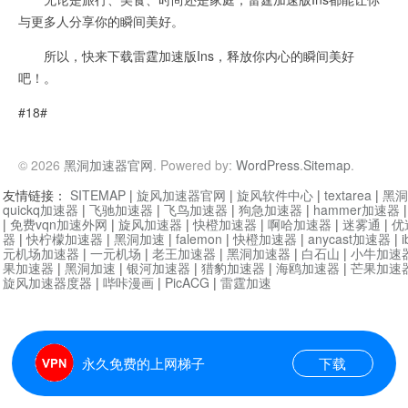
与更多人分享你的瞬间美好。
所以，快来下载雷霆加速版Ins，释放你内心的瞬间美好
吧！。
#18#
© 2026
黑洞加速器官网
. Powered by:
WordPress
.
Sitemap
.
友情链接：
SITEMAP
|
旋风加速器官网
|
旋风软件中心
|
textarea
|
黑洞
quickq加速器
|
飞驰加速器
|
飞鸟加速器
|
狗急加速器
|
hammer加速器
|
免费vqn加速外网
|
旋风加速器
|
快橙加速器
|
啊哈加速器
|
迷雾通
|
优
器
|
快柠檬加速器
|
黑洞加速
|
falemon
|
快橙加速器
|
anycast加速器
|
i
元机场加速器
|
一元机场
|
老王加速器
|
黑洞加速器
|
白石山
|
小牛加速
果加速器
|
黑洞加速
|
银河加速器
|
猎豹加速器
|
海鸥加速器
|
芒果加速
旋风加速器度器
|
哔咔漫画
|
PicACG
|
雷霆加速
永久免费的上网梯子
下载