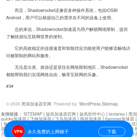
而且，Shadowrocket还兼容多种操作系统，包括iOS和
Android，用户可以根据自己的需求在不同的设备上使用。
总的来说，Shadowrocket加速器为用户解锁网络限制，提供
了畅快游玩互联网世界的便利。
它的高效稳定的连接速度和智能优化功能使用户能够流畅地访
问被限制的网站和服务。
无论是出差、旅游还是居住在网络限制地区，Shadowrocket
都能帮助我们实现网络自由，畅享互联网的乐趣。
#3#
© 2026
黑洞加速器官网
. Powered by:
WordPress
.
Sitemap
.
友情链接：
SITEMAP
|
旋风加速器官网
|
旋风软件中心
|
textarea
|
黑洞
quickq加速器
|
飞驰加速器
|
飞鸟加速器
|
狗急加速器
|
hammer加速器
|
免费vqn加速外网
|
旋风加速器
|
快橙加速器
|
啊哈加速器
|
迷雾通
|
优
器
|
快柠檬加速器
|
黑洞加速
|
falemon
|
快橙加速器
|
anycast加速器
|
i
永久免费的上网梯子
下载
元机场加速器
|
一元机场
|
老王加速器
|
黑洞加速器
|
白石山
|
小牛加速