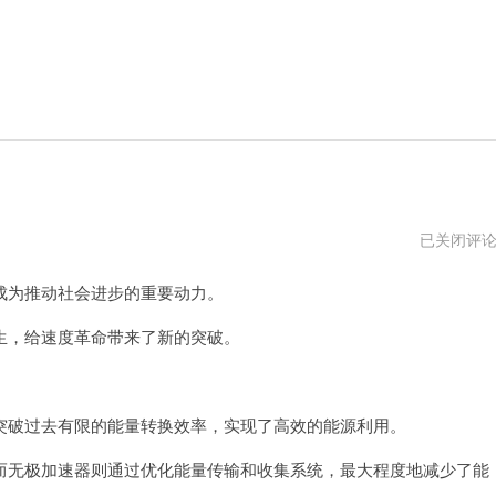
无
已关闭评
极
加
为推动社会进步的重要动力。
速
器
官
，给速度革命带来了新的突破。
网
网
。
址
破过去有限的能量转换效率，实现了高效的能源利用。
无极加速器则通过优化能量传输和收集系统，最大程度地减少了能