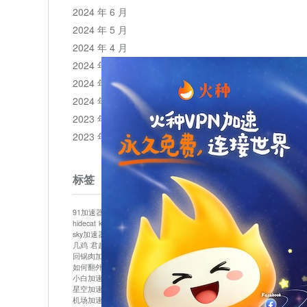
2024 年 6 月
2024 年 5 月
2024 年 4 月
2024 年 3 月
2024 年 2 月
2024 年 1 月
2023 年 12 月
2023 年 11 月
标签
91加速器
513加速器
bluelayer加速器
clash节点
hidecat
kuai500
panda加速器
plex加速器
sky加速器
telegram加速器
中信加速器
云梯加速器
几鸡
君越加速器
哔咔漫画加速器
唐师傅加速器
回锅肉加速器
坚果加速器
壹点加速器
大象加速器
如何翻外墙网站
小哈vp加速器
小火箭加速器
小白加速器
布谷vp加速器
心阶云
快连
星空加速器
最新版clash安卓下载
月光加速器
机场加速器
松果云
极快加速器
梯子加速器