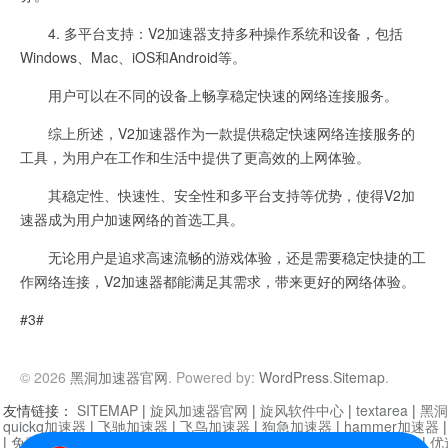
4. 多平台支持：V2加速器支持多种操作系统和设备，包括
Windows、Mac、iOS和Android等。
用户可以在不同的设备上畅享稳定快速的网络连接服务。
综上所述，V2加速器作为一款提供稳定快速网络连接服务的
工具，为用户在工作和生活中提供了更高效的上网体验。
其稳定性、快速性、安全性和多平台支持等优势，使得V2加
速器成为用户加速网络的首选工具。
无论用户是追求高速流畅的游戏体验，还是需要稳定快捷的工
作网络连接，V2加速器都能满足其需求，带来更好的网络体验。
#3#
© 2026
黑洞加速器官网
. Powered by:
WordPress
.
Sitemap
.
友情链接：
SITEMAP
|
旋风加速器官网
|
旋风软件中心
|
textarea
|
黑洞
quickq加速器
|
飞驰加速器
|
飞鸟加速器
|
狗急加速器
|
hammer加速器
|
免费vqn加速外网
|
旋风加速器
|
快橙加速器
|
啊哈加速器
|
迷雾通
|
优