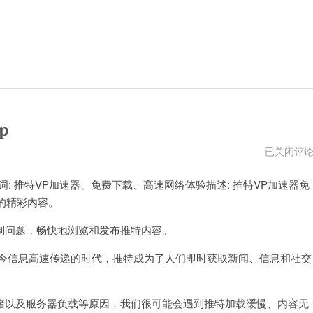
p
推
已关闭评
特
vp(永
 推特VP加速器、免费下载、高速网络体验描述: 推特VP加速器免
久
免
的精彩内容。
费)
加
速
问题，畅快地浏览和发布推特内容。
器
下
今信息高速传递的时代，推特成为了人们即时获取新闻、信息和社交
载
app
以及服务器负载等原因，我们很可能会遇到推特加载缓慢、内容无