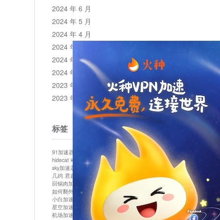
2024 年 6 月
2024 年 5 月
2024 年 4 月
2024 年 3 月
2024 年 2 月
2024 年 1 月
2023 年 12 月
2023 年 11 月
标签
91加速器
513加速器
bluelayer加速器
clash节点
hidecat
kuai500
panda加速器
plex加速器
sky加速器
telegram加速器
中信加速器
云梯加速器
几鸡
君越加速器
哔咔漫画加速器
唐师傅加速器
回锅肉加速器
坚果加速器
壹点加速器
大象加速器
如何翻外墙网站
小哈vp加速器
小火箭加速器
小白加速器
布谷vp加速器
心阶云
快连
星空加速器
最新版clash安卓下载
月光加速器
机场加速器
松果云
极快加速器
梯子加速器