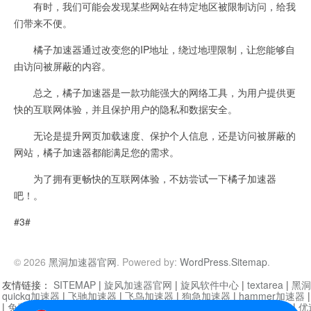
有时，我们可能会发现某些网站在特定地区被限制访问，给我
们带来不便。
橘子加速器通过改变您的IP地址，绕过地理限制，让您能够自
由访问被屏蔽的内容。
总之，橘子加速器是一款功能强大的网络工具，为用户提供更
快的互联网体验，并且保护用户的隐私和数据安全。
无论是提升网页加载速度、保护个人信息，还是访问被屏蔽的
网站，橘子加速器都能满足您的需求。
为了拥有更畅快的互联网体验，不妨尝试一下橘子加速器
吧！。
#3#
© 2026
黑洞加速器官网
. Powered by:
WordPress
.
Sitemap
.
友情链接：
SITEMAP
|
旋风加速器官网
|
旋风软件中心
|
textarea
|
黑洞
quickq加速器
|
飞驰加速器
|
飞鸟加速器
|
狗急加速器
|
hammer加速器
|
免费vqn加速外网
|
旋风加速器
|
快橙加速器
|
啊哈加速器
|
迷雾通
|
优