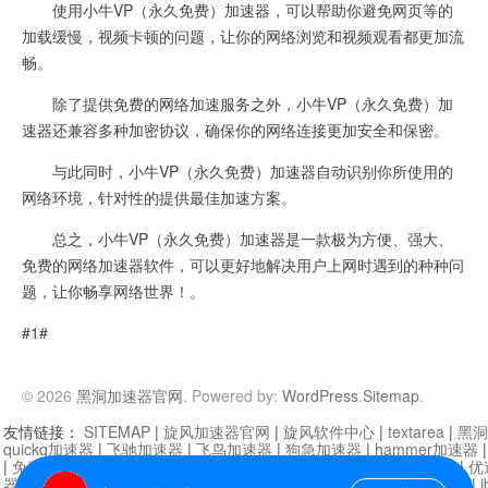
使用小牛VP（永久免费）加速器，可以帮助你避免网页等的
加载缓慢，视频卡顿的问题，让你的网络浏览和视频观看都更加流
畅。
除了提供免费的网络加速服务之外，小牛VP（永久免费）加
速器还兼容多种加密协议，确保你的网络连接更加安全和保密。
与此同时，小牛VP（永久免费）加速器自动识别你所使用的
网络环境，针对性的提供最佳加速方案。
总之，小牛VP（永久免费）加速器是一款极为方便、强大、
免费的网络加速器软件，可以更好地解决用户上网时遇到的种种问
题，让你畅享网络世界！。
#1#
© 2026
黑洞加速器官网
. Powered by:
WordPress
.
Sitemap
.
友情链接：
SITEMAP
|
旋风加速器官网
|
旋风软件中心
|
textarea
|
黑洞
quickq加速器
|
飞驰加速器
|
飞鸟加速器
|
狗急加速器
|
hammer加速器
|
免费vqn加速外网
|
旋风加速器
|
快橙加速器
|
啊哈加速器
|
迷雾通
|
优
器
|
快柠檬加速器
|
黑洞加速
|
falemon
|
快橙加速器
|
anycast加速器
|
i