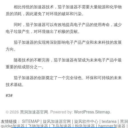
相比传统的加速器技术，茄子加速器不需要大量能源和化学物
质的消耗，因此避免了对环境的破坏和污染。
同时，茄子加速器可以有效地提高电子产品的使用寿命，减少
电子垃圾产生，对环境做出了积极的贡献。
茄子加速器的实现将深刻影响电子产品产业和未来科技的发展
方向。
随着技术的不断完善，茄子加速器有望成为未来电子产品中最
重要的组成部分之一。
茄子加速器的创新奠定了一个完全绿色、环保和可持续的未来
技术基础。
#3#
© 2026
黑洞加速器官网
. Powered by:
WordPress
.
Sitemap
.
友情链接：
SITEMAP
|
旋风加速器官网
|
旋风软件中心
|
textarea
|
黑洞
quickq加速器
|
飞驰加速器
|
飞鸟加速器
|
狗急加速器
|
hammer加速器