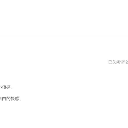
自
已关闭评
由
猫
2024
年
小侦探。
自由的快感。