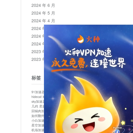
2024 年 6 月
2024 年 5 月
2024 年 4 月
2024 年 3 月
2024 年 2 月
2024 年 1 月
2023 年 12 月
2023 年 11 月
标签
91加速器
513加速器
bluelayer加速器
clash节点
hidecat
kuai500
panda加速器
plex加速器
sky加速器
telegram加速器
中信加速器
云梯加速器
几鸡
君越加速器
哔咔漫画加速器
唐师傅加速器
回锅肉加速器
坚果加速器
壹点加速器
大象加速器
如何翻外墙网站
小哈vp加速器
小火箭加速器
小白加速器
布谷vp加速器
心阶云
快连
星空加速器
最新版clash安卓下载
月光加速器
机场加速器
松果云
极快加速器
梯子加速器