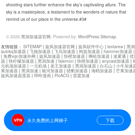
shooting stars further enhance the sky’s captivating allure. The
sky is a masterpiece, a testament to the wonders of nature that
remind us of our place in the universe.#3#
© 2026
黑洞加速器官网
. Powered by:
WordPress
.
Sitemap
.
友情链接：
SITEMAP
|
旋风加速器官网
|
旋风软件中心
|
textarea
|
黑洞
quickq加速器
|
飞驰加速器
|
飞鸟加速器
|
狗急加速器
|
hammer加速器
|
免费vqn加速外网
|
旋风加速器
|
快橙加速器
|
啊哈加速器
|
迷雾通
|
优
器
|
快柠檬加速器
|
黑洞加速
|
falemon
|
快橙加速器
|
anycast加速器
|
i
元机场加速器
|
一元机场
|
老王加速器
|
黑洞加速器
|
白石山
|
小牛加速
果加速器
|
黑洞加速
|
银河加速器
|
猎豹加速器
|
海鸥加速器
|
芒果加速
旋风加速器度器
|
哔咔漫画
|
PicACG
|
雷霆加速
永久免费的上网梯子
下载