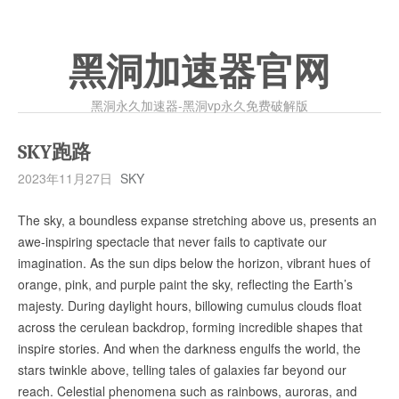
黑洞加速器官网
黑洞永久加速器-黑洞vp永久免费破解版
SKY跑路
2023年11月27日
SKY
The sky, a boundless expanse stretching above us, presents an
awe-inspiring spectacle that never fails to captivate our
imagination. As the sun dips below the horizon, vibrant hues of
orange, pink, and purple paint the sky, reflecting the Earth’s
majesty. During daylight hours, billowing cumulus clouds float
across the cerulean backdrop, forming incredible shapes that
inspire stories. And when the darkness engulfs the world, the
stars twinkle above, telling tales of galaxies far beyond our
reach. Celestial phenomena such as rainbows, auroras, and