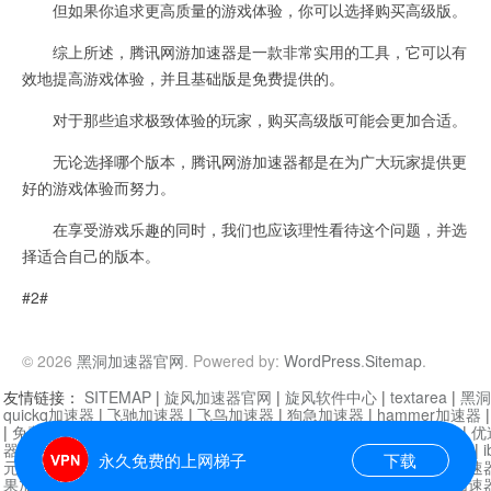
但如果你追求更高质量的游戏体验，你可以选择购买高级版。
综上所述，腾讯网游加速器是一款非常实用的工具，它可以有
效地提高游戏体验，并且基础版是免费提供的。
对于那些追求极致体验的玩家，购买高级版可能会更加合适。
无论选择哪个版本，腾讯网游加速器都是在为广大玩家提供更
好的游戏体验而努力。
在享受游戏乐趣的同时，我们也应该理性看待这个问题，并选
择适合自己的版本。
#2#
© 2026
黑洞加速器官网
. Powered by:
WordPress
.
Sitemap
.
友情链接：
SITEMAP
|
旋风加速器官网
|
旋风软件中心
|
textarea
|
黑洞
quickq加速器
|
飞驰加速器
|
飞鸟加速器
|
狗急加速器
|
hammer加速器
|
免费vqn加速外网
|
旋风加速器
|
快橙加速器
|
啊哈加速器
|
迷雾通
|
优
器
|
快柠檬加速器
|
黑洞加速
|
falemon
|
快橙加速器
|
anycast加速器
|
i
永久免费的上网梯子
下载
元机场加速器
|
一元机场
|
老王加速器
|
黑洞加速器
|
白石山
|
小牛加速
果加速器
|
黑洞加速
|
银河加速器
|
猎豹加速器
|
海鸥加速器
|
芒果加速