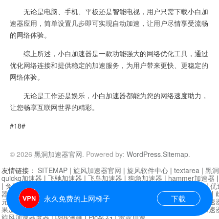
无论是电脑、手机、平板还是智能电视，用户只需下载小白加
速器应用，简单设置几步即可实现自动加速，让用户尽情享受流畅
的网络体验。
综上所述，小白加速器是一款功能强大的网络优化工具，通过
优化网络连接和提供稳定的加速服务，为用户带来更快、更稳定的
网络体验。
无论是工作还是娱乐，小白加速器都能为您的网络速度助力，
让您畅享互联网世界的精彩。
#18#
© 2026
黑洞加速器官网
. Powered by:
WordPress
.
Sitemap
.
友情链接：
SITEMAP
|
旋风加速器官网
|
旋风软件中心
|
textarea
|
黑洞
quickq加速器
|
飞驰加速器
|
飞鸟加速器
|
狗急加速器
|
hammer加速器
|
免费vqn加速外网
|
旋风加速器
|
快橙加速器
|
啊哈加速器
|
迷雾通
|
优
器
|
快柠檬加速器
|
黑洞加速
|
falemon
|
快橙加速器
|
anycast加速器
|
i
永久免费的上网梯子
下载
元机场加速器
|
一元机场
|
老王加速器
|
黑洞加速器
|
白石山
|
小牛加速
果加速器
|
黑洞加速
|
银河加速器
|
猎豹加速器
|
海鸥加速器
|
芒果加速
旋风加速器度器
|
哔咔漫画
|
PicACG
|
雷霆加速