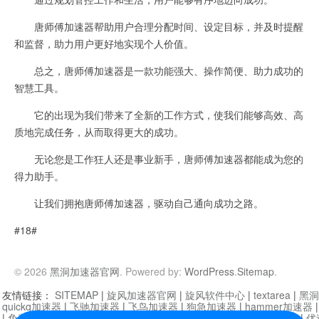
唐师傅加速器帮助用户合理分配时间、设定目标，并及时提醒
和监督，助力用户更好地实现个人价值。
总之，唐师傅加速器是一款功能强大、操作简便、助力成功的
智慧工具。
它的出现为我们带来了全新的工作方式，使我们能够高效、高
质地完成任务，从而取得更大的成功。
无论您是工作狂人还是事业新手，唐师傅加速器都能成为您的
得力助手。
让我们拥抱唐师傅加速器，驱动自己通向成功之路。
#18#
© 2026
黑洞加速器官网
. Powered by:
WordPress
.
Sitemap
.
友情链接：
SITEMAP
|
旋风加速器官网
|
旋风软件中心
|
textarea
|
黑洞
quickq加速器
|
飞驰加速器
|
飞鸟加速器
|
狗急加速器
|
hammer加速器
|
免费vqn加速外网
|
旋风加速器
|
快橙加速器
|
啊哈加速器
|
迷雾通
|
优