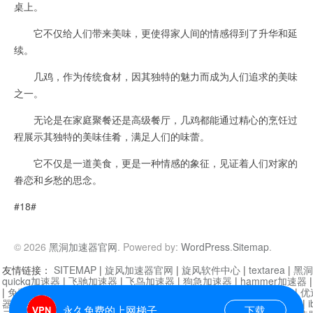
桌上。
它不仅给人们带来美味，更使得家人间的情感得到了升华和延
续。
几鸡，作为传统食材，因其独特的魅力而成为人们追求的美味
之一。
无论是在家庭聚餐还是高级餐厅，几鸡都能通过精心的烹饪过
程展示其独特的美味佳肴，满足人们的味蕾。
它不仅是一道美食，更是一种情感的象征，见证着人们对家的
眷恋和乡愁的思念。
#18#
© 2026
黑洞加速器官网
. Powered by:
WordPress
.
Sitemap
.
友情链接：
SITEMAP
|
旋风加速器官网
|
旋风软件中心
|
textarea
|
黑洞
quickq加速器
|
飞驰加速器
|
飞鸟加速器
|
狗急加速器
|
hammer加速器
|
免费vqn加速外网
|
旋风加速器
|
快橙加速器
|
啊哈加速器
|
迷雾通
|
优
器
|
快柠檬加速器
|
黑洞加速
|
falemon
|
快橙加速器
|
anycast加速器
|
i
永久免费的上网梯子
下载