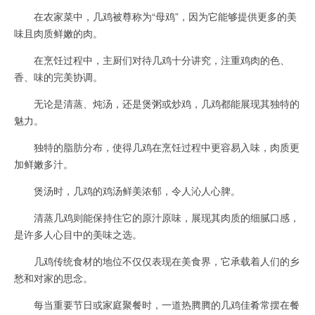
在农家菜中，几鸡被尊称为“母鸡”，因为它能够提供更多的美
味且肉质鲜嫩的肉。
在烹饪过程中，主厨们对待几鸡十分讲究，注重鸡肉的色、
香、味的完美协调。
无论是清蒸、炖汤，还是煲粥或炒鸡，几鸡都能展现其独特的
魅力。
独特的脂肪分布，使得几鸡在烹饪过程中更容易入味，肉质更
加鲜嫩多汁。
煲汤时，几鸡的鸡汤鲜美浓郁，令人沁人心脾。
清蒸几鸡则能保持住它的原汁原味，展现其肉质的细腻口感，
是许多人心目中的美味之选。
几鸡传统食材的地位不仅仅表现在美食界，它承载着人们的乡
愁和对家的思念。
每当重要节日或家庭聚餐时，一道热腾腾的几鸡佳肴常摆在餐