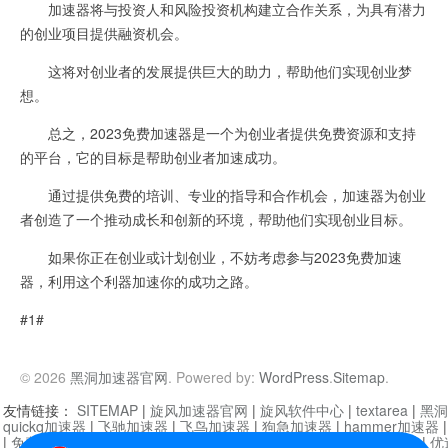
加速器将与投资人和风险投资机构建立合作关系，为具有潜力
的创业项目提供融资机会。
这将对创业者的发展提供巨大的助力，帮助他们实现创业梦
想。
总之，2023免费加速器是一个为创业者提供免费资源和支持
的平台，它的目标是帮助创业者加速成功。
通过提供免费的培训、专业的指导和合作机会，加速器为创业
者创造了一个推动成长和创新的环境，帮助他们实现创业目标。
如果你正在创业或计划创业，不妨考虑参与2023免费加速
器，利用这个利器加速你的成功之路。
#1#
© 2026
黑洞加速器官网
. Powered by:
WordPress
.
Sitemap
.
友情链接：
SITEMAP
|
旋风加速器官网
|
旋风软件中心
|
textarea
|
黑洞
quickq加速器
|
飞驰加速器
|
飞鸟加速器
|
狗急加速器
|
hammer加速器
|
免费vqn加速外网
|
旋风加速器
|
快橙加速器
|
啊哈加速器
|
迷雾通
|
优