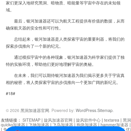
家们更深入地研究黑洞、暗物质、暗能量等宇宙中存在的未知领
域。
最后，银河加速器还可以为航天工程提供有价值的数据，从而
确保航天器的安全性和可行性。
总结起来，银河加速器是人类探索宇宙的重要利器，将我们的
探索步伐推向了一个新的纪元。
通过模拟宇宙中的各种现象，银河加速器为科学家们提供了独
特的实验环境，帮助他们更好地理解宇宙的奥秘。
在未来，我们可以期待银河加速器为我们揭示更多关于宇宙真
相的秘密，将人类探索宇宙的步伐推向一个更加广阔的新纪元。
#18#
© 2026
黑洞加速器官网
. Powered by:
WordPress
.
Sitemap
.
友情链接：
SITEMAP
|
旋风加速器官网
|
旋风软件中心
|
textarea
|
黑洞
quickq加速器
|
飞驰加速器
|
飞鸟加速器
|
狗急加速器
|
hammer加速器
|
免费vqn加速外网
|
旋风加速器
|
快橙加速器
|
啊哈加速器
|
迷雾通
|
优