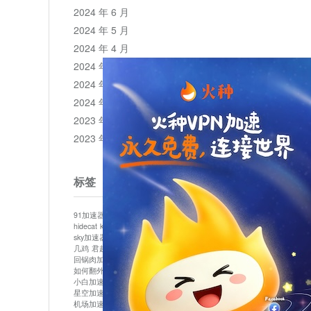
2024 年 6 月
2024 年 5 月
2024 年 4 月
2024 年 3 月
2024 年 2 月
2024 年 1 月
2023 年 12 月
2023 年 11 月
标签
91加速器
513加速器
bluelayer加速器
clash节点
hidecat
kuai500
panda加速器
plex加速器
sky加速器
telegram加速器
中信加速器
云梯加速器
几鸡
君越加速器
哔咔漫画加速器
唐师傅加速器
回锅肉加速器
坚果加速器
壹点加速器
大象加速器
如何翻外墙网站
小哈vp加速器
小火箭加速器
小白加速器
布谷vp加速器
心阶云
快连
星空加速器
最新版clash安卓下载
月光加速器
机场加速器
松果云
极快加速器
梯子加速器