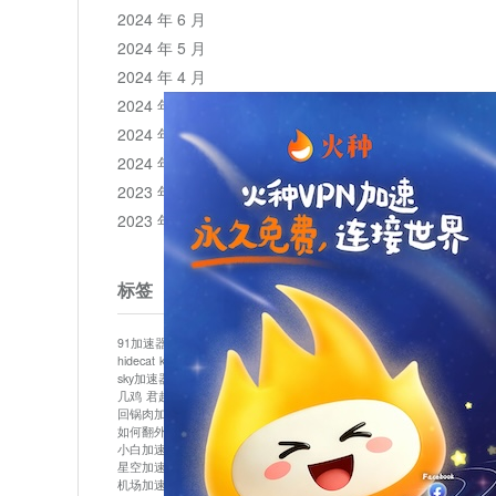
2024 年 6 月
2024 年 5 月
2024 年 4 月
2024 年 3 月
2024 年 2 月
2024 年 1 月
2023 年 12 月
2023 年 11 月
标签
91加速器
513加速器
bluelayer加速器
clash节点
hidecat
kuai500
panda加速器
plex加速器
sky加速器
telegram加速器
中信加速器
云梯加速器
几鸡
君越加速器
哔咔漫画加速器
唐师傅加速器
回锅肉加速器
坚果加速器
壹点加速器
大象加速器
如何翻外墙网站
小哈vp加速器
小火箭加速器
小白加速器
布谷vp加速器
心阶云
快连
星空加速器
最新版clash安卓下载
月光加速器
机场加速器
松果云
极快加速器
梯子加速器