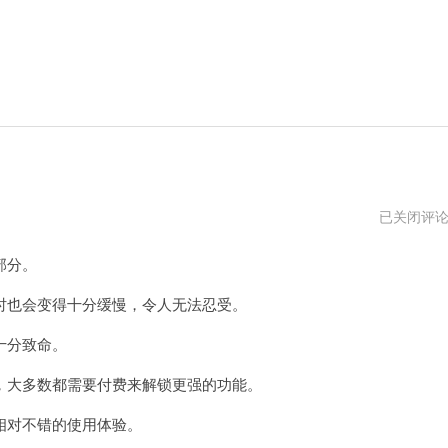
免
已关闭评
费
好
部分。
用
的
加
也会变得十分缓慢，令人无法忍受。
速
器
十分致命。
2024
大多数都需要付费来解锁更强的功能。
对不错的使用体验。