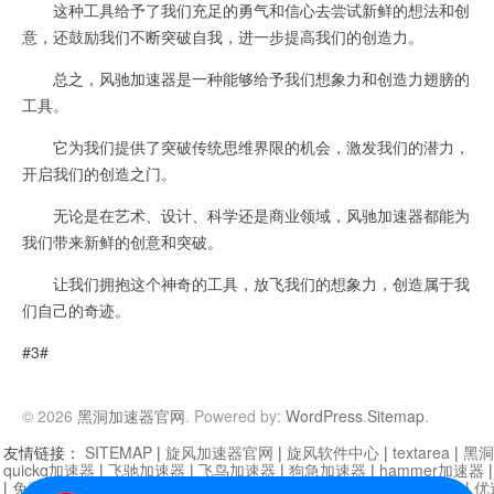
这种工具给予了我们充足的勇气和信心去尝试新鲜的想法和创
意，还鼓励我们不断突破自我，进一步提高我们的创造力。
总之，风驰加速器是一种能够给予我们想象力和创造力翅膀的
工具。
它为我们提供了突破传统思维界限的机会，激发我们的潜力，
开启我们的创造之门。
无论是在艺术、设计、科学还是商业领域，风驰加速器都能为
我们带来新鲜的创意和突破。
让我们拥抱这个神奇的工具，放飞我们的想象力，创造属于我
们自己的奇迹。
#3#
© 2026
黑洞加速器官网
. Powered by:
WordPress
.
Sitemap
.
友情链接：
SITEMAP
|
旋风加速器官网
|
旋风软件中心
|
textarea
|
黑洞
quickq加速器
|
飞驰加速器
|
飞鸟加速器
|
狗急加速器
|
hammer加速器
|
免费vqn加速外网
|
旋风加速器
|
快橙加速器
|
啊哈加速器
|
迷雾通
|
优