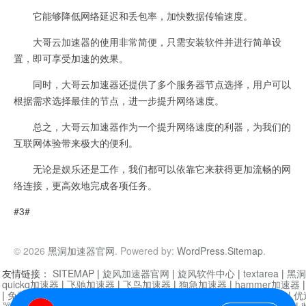
它能够降低网络延迟和丢包率，加快数据传输速度。
大哥云加速器的使用非常简便，只需安装软件并进行简单设
置，即可享受加速的效果。
同时，大哥云加速器还提供了多个服务器节点选择，用户可以
根据需求选择最佳的节点，进一步提升网络速度。
总之，大哥云加速器作为一个提升网络速度的利器，为我们的
互联网体验带来极大的便利。
无论是娱乐还是工作，我们都可以依靠它来获得更加流畅的网
络连接，更高效地完成各项任务。
#3#
© 2026
黑洞加速器官网
. Powered by:
WordPress
.
Sitemap
.
友情链接：
SITEMAP
|
旋风加速器官网
|
旋风软件中心
|
textarea
|
黑洞
quickq加速器
|
飞驰加速器
|
飞鸟加速器
|
狗急加速器
|
hammer加速器
|
免费vqn加速外网
|
旋风加速器
|
快橙加速器
|
啊哈加速器
|
迷雾通
|
优