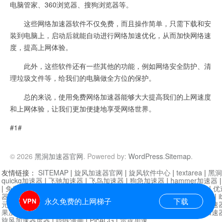
电脑管家、360浏览器、搜狗浏览器等。
这些网络加速器软件不仅免费，而且操作简单，只需下载和安
装到电脑上，启动后就能自动进行网络加速优化，从而加快网络速
度，提高上网体验。
此外，这些软件还有一些其他的功能，例如网络安全防护、清
理垃圾文件等，给我们的电脑做全方位的保护。
总的来说，使用免费网络加速器能够大大提高我们的上网速度
和上网体验，让我们更加便捷地享受网络世界。
#1#
© 2026
黑洞加速器官网
. Powered by:
WordPress
.
Sitemap
.
友情链接：
SITEMAP
|
旋风加速器官网
|
旋风软件中心
|
textarea
|
黑洞
quickq加速器
|
飞驰加速器
|
飞鸟加速器
|
狗急加速器
|
hammer加速器
|
免费vqn加速外网
|
旋风加速器
|
快橙加速器
|
啊哈加速器
|
迷雾通
|
优
器
|
快柠檬加速器
|
黑洞加速
|
falemon
|
快橙加速器
|
anycast加速器
|
i
永久免费的上网梯子
下载
元机场加速器
|
一元机场
|
老王加速器
|
黑洞加速器
|
白石山
|
小牛加速
果加速器
|
黑洞加速
|
银河加速器
|
猎豹加速器
|
海鸥加速器
|
芒果加速
旋风加速器度器
|
哔咔漫画
|
PicACG
|
雷霆加速