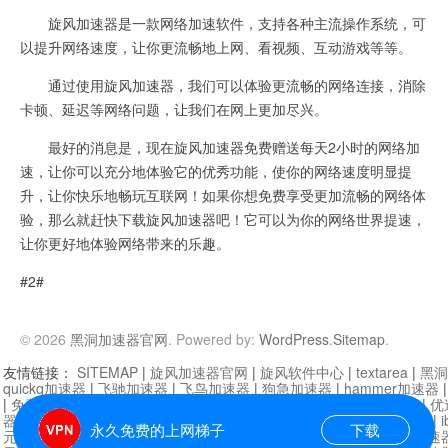
旋风加速器是一款网络加速软件，支持各种主流操作系统，可
以提升网络速度，让你更流畅地上网、看视频、互动游戏等等。
通过使用旋风加速器，我们可以体验更流畅的网络连接，消除
卡顿、延迟等网络问题，让我们在网上更加尽兴。
最好的消息是，现在旋风加速器免费赠送每天2小时的网络加
速，让你可以充分地体验它的优秀功能，使你的网络速度明显提
升，让你快乐地畅玩互联网！如果你想免费享受更加流畅的网络体
验，那么就赶快下载旋风加速器吧！它可以为你的网络世界提速，
让你更好地体验网络带来的乐趣。
#2#
© 2026
黑洞加速器官网
. Powered by:
WordPress
.
Sitemap
.
友情链接：
SITEMAP
|
旋风加速器官网
|
旋风软件中心
|
textarea
|
黑洞
quickq加速器
|
飞驰加速器
|
飞鸟加速器
|
狗急加速器
|
hammer加速器
|
免费vqn加速外网
|
旋风加速器
|
快橙加速器
|
啊哈加速器
|
迷雾通
|
优
器
|
快柠檬加速器
|
黑洞加速
|
falemon
|
快橙加速器
|
anycast加速器
|
i
永久免费的上网梯子
下载
元机场加速器
|
一元机场
|
老王加速器
|
黑洞加速器
|
白石山
|
小牛加速