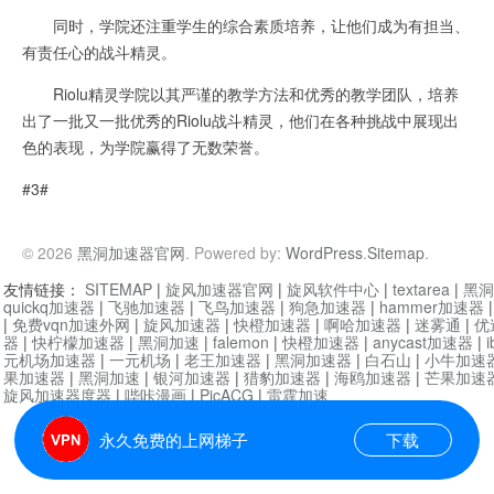
同时，学院还注重学生的综合素质培养，让他们成为有担当、
有责任心的战斗精灵。
Riolu精灵学院以其严谨的教学方法和优秀的教学团队，培养
出了一批又一批优秀的Riolu战斗精灵，他们在各种挑战中展现出
色的表现，为学院赢得了无数荣誉。
#3#
© 2026
黑洞加速器官网
. Powered by:
WordPress
.
Sitemap
.
友情链接：
SITEMAP
|
旋风加速器官网
|
旋风软件中心
|
textarea
|
黑洞
quickq加速器
|
飞驰加速器
|
飞鸟加速器
|
狗急加速器
|
hammer加速器
|
免费vqn加速外网
|
旋风加速器
|
快橙加速器
|
啊哈加速器
|
迷雾通
|
优
器
|
快柠檬加速器
|
黑洞加速
|
falemon
|
快橙加速器
|
anycast加速器
|
i
元机场加速器
|
一元机场
|
老王加速器
|
黑洞加速器
|
白石山
|
小牛加速
果加速器
|
黑洞加速
|
银河加速器
|
猎豹加速器
|
海鸥加速器
|
芒果加速
旋风加速器度器
|
哔咔漫画
|
PicACG
|
雷霆加速
永久免费的上网梯子
下载