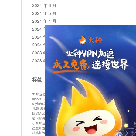
2024 年 6 月
2024 年 5 月
2024 年 4 月
2024 年 3 月
2024 年 2 月
2024 年 1 月
2023 年 12 月
2023 年 11 月
标签
91加速器
513加速器
bluelayer加速器
clash节点
hidecat
kuai500
panda加速器
plex加速器
sky加速器
telegram加速器
中信加速器
云梯加速器
几鸡
君越加速器
哔咔漫画加速器
唐师傅加速器
回锅肉加速器
坚果加速器
壹点加速器
大象加速器
如何翻外墙网站
小哈vp加速器
小火箭加速器
小白加速器
布谷vp加速器
心阶云
快连
星空加速器
最新版clash安卓下载
月光加速器
机场加速器
松果云
极快加速器
梯子加速器