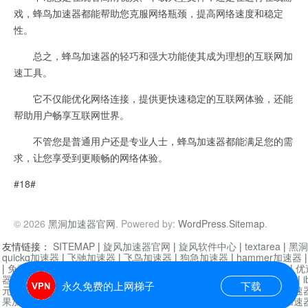
戏，蜂鸟加速器都能帮助您克服网络瓶颈，提高网络速度和稳定
性。
总之，蜂鸟加速器的轻巧和强大功能使其成为理想的互联网加
速工具。
它不仅能优化网络连接，提供更快速稳定的互联网体验，还能
帮助用户畅享互联网世界。
不管您是普通用户还是专业人士，蜂鸟加速器都能满足您的需
求，让您享受到更顺畅的网络体验。
#18#
© 2026
黑洞加速器官网
. Powered by:
WordPress
.
Sitemap
.
友情链接：
SITEMAP
|
旋风加速器官网
|
旋风软件中心
|
textarea
|
黑洞
quickq加速器
|
飞驰加速器
|
飞鸟加速器
|
狗急加速器
|
hammer加速器
|
免费vqn加速外网
|
旋风加速器
|
快橙加速器
|
啊哈加速器
|
迷雾通
|
优
器
|
快柠檬加速器
|
黑洞加速
|
falemon
|
快橙加速器
|
anycast加速器
|
i
永久免费的上网梯子
下载
元机场加速器
|
一元机场
|
老王加速器
|
黑洞加速器
|
白石山
|
小牛加速
果加速器
|
黑洞加速
|
银河加速器
|
猎豹加速器
|
海鸥加速器
|
芒果加速