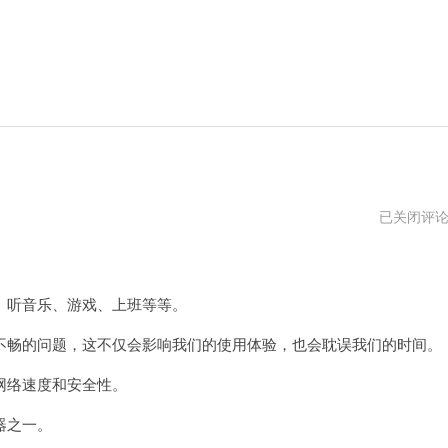
小
已关闭评
火
箭
。
加
速
器
听音乐、游戏、上班等等。
节
点
畅的问题，这不仅会影响我们的使用体验，也会耽误我们的时间。
免
费
app
络速度和安全性。
器之一。