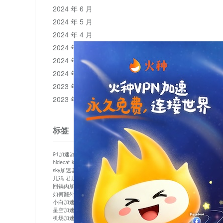
2024 年 6 月
2024 年 5 月
2024 年 4 月
2024 年 3 月
2024 年 2 月
2024 年 1 月
2023 年 12 月
2023 年 11 月
标签
91加速器
513加速器
bluelayer加速器
clash节点
hidecat
kuai500
panda加速器
plex加速器
sky加速器
telegram加速器
中信加速器
云梯加速器
几鸡
君越加速器
哔咔漫画加速器
唐师傅加速器
回锅肉加速器
坚果加速器
壹点加速器
大象加速器
如何翻外墙网站
小哈vp加速器
小火箭加速器
小白加速器
布谷vp加速器
心阶云
快连
星空加速器
最新版clash安卓下载
月光加速器
机场加速器
松果云
极快加速器
梯子加速器