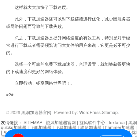
这样就大大加快了下载速度。
此外，下载加速器还可以对下载链接进行优化，减少因服务器
或网络问题而导致的下载失败。
总之，下载加速器是提升网络速度的有效工具，特别是对于经
常进行下载或者需要频繁访问大文件的用户来说，它更是必不可少
的。
选择一个可靠的免费下载加速器，合理设置，就能够获得更快
的下载速度和更好的网络体验。
立即行动，畅享网络世界吧！。
#2#
© 2026
黑洞加速器官网
. Powered by:
WordPress
.
Sitemap
.
友情链接：
SITEMAP
|
旋风加速器官网
|
旋风软件中心
|
textarea
|
黑洞
quickq加速器
|
飞驰加速器
|
飞鸟加速器
|
狗急加速器
|
hammer加速器
|
免费vqn加速外网
|
旋风加速器
|
快橙加速器
|
啊哈加速器
|
迷雾通
|
优