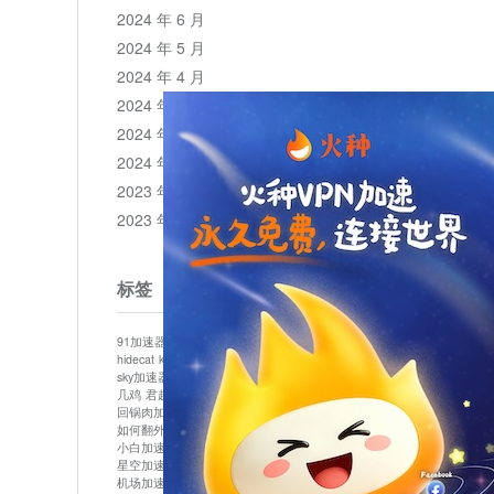
2024 年 6 月
2024 年 5 月
2024 年 4 月
2024 年 3 月
2024 年 2 月
2024 年 1 月
2023 年 12 月
2023 年 11 月
标签
91加速器
513加速器
bluelayer加速器
clash节点
hidecat
kuai500
panda加速器
plex加速器
sky加速器
telegram加速器
中信加速器
云梯加速器
几鸡
君越加速器
哔咔漫画加速器
唐师傅加速器
回锅肉加速器
坚果加速器
壹点加速器
大象加速器
如何翻外墙网站
小哈vp加速器
小火箭加速器
小白加速器
布谷vp加速器
心阶云
快连
星空加速器
最新版clash安卓下载
月光加速器
机场加速器
松果云
极快加速器
梯子加速器