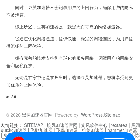
同时，豆荚加速器不会记录用户的上网行为，确保用户的隐私
不被泄露。
综上所述，豆荚加速器是一款强大而可靠的网络加速器。
它通过优化网络通道，提供快速、稳定的网络连接，为用户提
供流畅的上网体验。
拥有完善的技术支持和全球化的服务网络，保障用户的网络安
全和隐私保护。
无论是在家中还是在外出时，选择豆荚加速器，您将享受到更
加优质的上网体验。
#18#
© 2026
黑洞加速器官网
. Powered by:
WordPress
.
Sitemap
.
友情链接：
SITEMAP
|
旋风加速器官网
|
旋风软件中心
|
textarea
|
黑洞
quickq加速器
|
飞驰加速器
|
飞鸟加速器
|
狗急加速器
|
hammer加速器
|
免费vqn加速外网
|
旋风加速器
|
快橙加速器
|
啊哈加速器
|
迷雾通
|
优