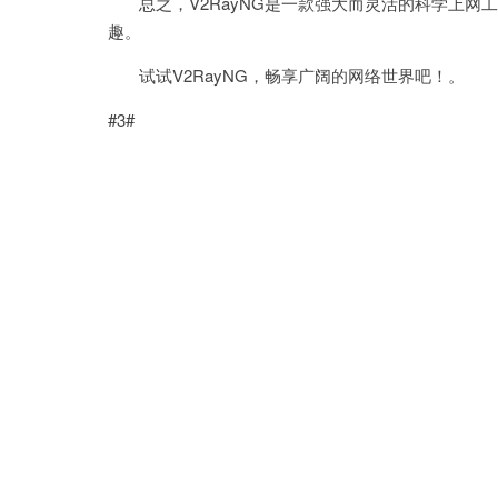
总之，V2RayNG是一款强大而灵活的科学上网
趣。
试试V2RayNG，畅享广阔的网络世界吧！。
#3#