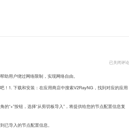
v2rayng
已关闭评
怎
么
够帮助用户绕过网络限制，实现网络自由。
用
下
载
！1. 下载和安装：在应用商店中搜索V2RayNG，找到对应的应用
地
址
上角的“+”按钮，选择“从剪切板导入”，将提供给您的节点配置信息复
看到已导入的节点配置信息。