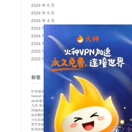
2024 年 6 月
2024 年 5 月
2024 年 4 月
2024 年 3 月
2024 年 2 月
2024 年 1 月
2023 年 12 月
2023 年 11 月
标签
91加速器
513加速器
bluelayer加速器
clash节点
hidecat
kuai500
panda加速器
plex加速器
sky加速器
telegram加速器
中信加速器
云梯加速器
几鸡
君越加速器
哔咔漫画加速器
唐师傅加速器
回锅肉加速器
坚果加速器
壹点加速器
大象加速器
如何翻外墙网站
小哈vp加速器
小火箭加速器
小白加速器
布谷vp加速器
心阶云
快连
星空加速器
最新版clash安卓下载
月光加速器
机场加速器
松果云
极快加速器
梯子加速器