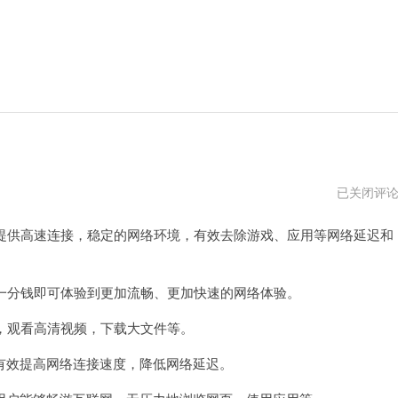
uu
已关闭评
加
速
提供高速连接，稳定的网络环境，有效去除游戏、应用等网络延迟和
器
会
员
免
费
一分钱即可体验到更加流畅、更加快速的网络体验。
领
安
，观看高清视频，下载大文件等。
卓
效提高网络连接速度，降低网络延迟。