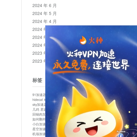
2024 年 6 月
2024 年 5 月
2024 年 4 月
2024 年 3 月
2024 年 2 月
2024 年 1 月
2023 年 12 月
2023 年 11 月
标签
91加速器
513加速器
bluelayer加速器
clash节点
hidecat
kuai500
panda加速器
plex加速器
sky加速器
telegram加速器
中信加速器
云梯加速器
几鸡
君越加速器
哔咔漫画加速器
唐师傅加速器
回锅肉加速器
坚果加速器
壹点加速器
大象加速器
如何翻外墙网站
小哈vp加速器
小火箭加速器
小白加速器
布谷vp加速器
心阶云
快连
星空加速器
最新版clash安卓下载
月光加速器
机场加速器
松果云
极快加速器
梯子加速器