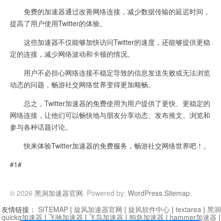
免费的加速器通过改善网络连接，减少数据传输的延迟时间，
提高了用户使用Twitter的体验。
这些加速器不仅能够加快访问Twitter的速度，还能够提供更稳
定的连接，减少网络波动和卡顿的情况。
用户不必担心网络连接不稳定导致的信息发送失败或无法浏览
动态的问题，畅游社交网络世界变得更加顺畅。
总之，Twitter加速器的免费使用为用户提供了更快、更稳定的
网络连接，让他们可以畅快地与朋友分享动态、发布推文、浏览和
参与各种话题讨论。
快来体验Twitter加速器的免费服务，畅游社交网络世界吧！。
#1#
© 2026
黑洞加速器官网
. Powered by:
WordPress
.
Sitemap
.
友情链接：
SITEMAP
|
旋风加速器官网
|
旋风软件中心
|
textarea
|
黑洞
quickq加速器
|
飞驰加速器
|
飞鸟加速器
|
狗急加速器
|
hammer加速器