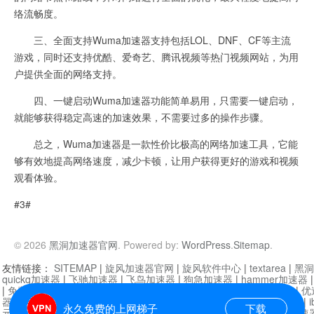
络流畅度。
三、全面支持Wuma加速器支持包括LOL、DNF、CF等主流
游戏，同时还支持优酷、爱奇艺、腾讯视频等热门视频网站，为用
户提供全面的网络支持。
四、一键启动Wuma加速器功能简单易用，只需要一键启动，
就能够获得稳定高速的加速效果，不需要过多的操作步骤。
总之，Wuma加速器是一款性价比极高的网络加速工具，它能
够有效地提高网络速度，减少卡顿，让用户获得更好的游戏和视频
观看体验。
#3#
© 2026
黑洞加速器官网
. Powered by:
WordPress
.
Sitemap
.
友情链接：
SITEMAP
|
旋风加速器官网
|
旋风软件中心
|
textarea
|
黑洞
quickq加速器
|
飞驰加速器
|
飞鸟加速器
|
狗急加速器
|
hammer加速器
|
免费vqn加速外网
|
旋风加速器
|
快橙加速器
|
啊哈加速器
|
迷雾通
|
优
器
|
快柠檬加速器
|
黑洞加速
|
falemon
|
快橙加速器
|
anycast加速器
|
i
永久免费的上网梯子
下载
元机场加速器
|
一元机场
|
老王加速器
|
黑洞加速器
|
白石山
|
小牛加速