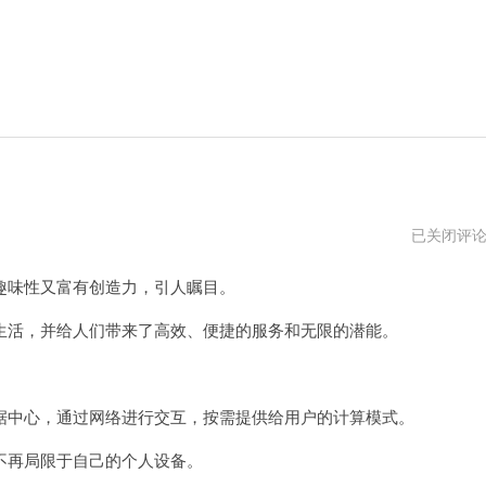
卧
已关闭评
槽
是
味性又富有创造力，引人瞩目。
怎
么
来
活，并给人们带来了高效、便捷的服务和无限的潜能。
的
中心，通过网络进行交互，按需提供给用户的计算模式。
再局限于自己的个人设备。