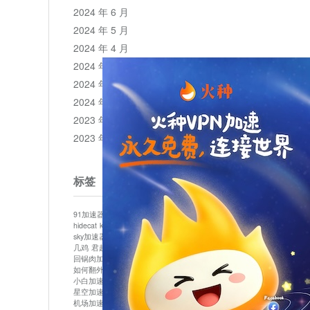
2024 年 6 月
2024 年 5 月
2024 年 4 月
2024 年 3 月
2024 年 2 月
2024 年 1 月
2023 年 12 月
2023 年 11 月
标签
91加速器
513加速器
bluelayer加速器
clash节点
hidecat
kuai500
panda加速器
plex加速器
sky加速器
telegram加速器
中信加速器
云梯加速器
几鸡
君越加速器
哔咔漫画加速器
唐师傅加速器
回锅肉加速器
坚果加速器
壹点加速器
大象加速器
如何翻外墙网站
小哈vp加速器
小火箭加速器
小白加速器
布谷vp加速器
心阶云
快连
星空加速器
最新版clash安卓下载
月光加速器
机场加速器
松果云
极快加速器
梯子加速器