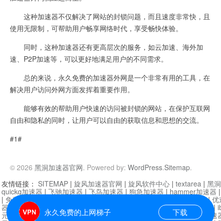
这种加速器不仅解决了网站的封锁问题，而且速度非常快，且
使用无限制，可帮助用户畅享网络时代，享受畅快体验。
同时，这种加速器还有更高层次的服务，如云加速、海外加
速、P2P加速等，可以更好地满足用户的不同需求。
总的来说，永久免费的加速器外网是一个非常有用的工具，在
解决用户访问外网方面发挥着重要作用。
能够有效的帮助用户快速的访问被封锁的网站，在保护互联网
自由和隐私的同时，让用户可以自由的获取信息和思想的交流。
#1#
© 2026
黑洞加速器官网
. Powered by:
WordPress
.
Sitemap
.
友情链接：
SITEMAP
|
旋风加速器官网
|
旋风软件中心
|
textarea
|
黑洞
quickq加速器
|
飞驰加速器
|
飞鸟加速器
|
狗急加速器
|
hammer加速器
|
免费vqn加速外网
|
旋风加速器
|
快橙加速器
|
啊哈加速器
|
迷雾通
|
优
器
|
快柠檬加速器
|
黑洞加速
|
falemon
|
快橙加速器
|
anycast加速器
|
i
永久免费的上网梯子
下载
元机场加速器
|
一元机场
|
老王加速器
|
黑洞加速器
|
白石山
|
小牛加速