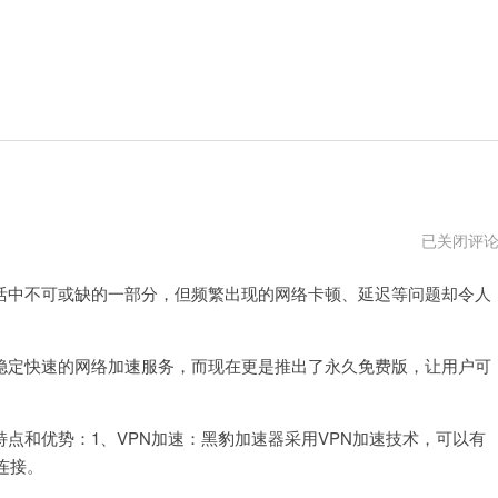
黑
已关闭评
豹
加
中不可或缺的一部分，但频繁出现的网络卡顿、延迟等问题却令人
速
器
永
久
免
定快速的网络加速服务，而现在更是推出了永久免费版，让用户可
费
版
安
卓
和优势：1、VPN加速：黑豹加速器采用VPN加速技术，可以有
版
连接。