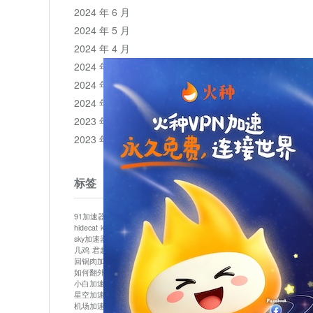
2024 年 6 月
2024 年 5 月
2024 年 4 月
2024 年 3 月
2024 年 2 月
2024 年 1 月
2023 年 12 月
2023 年 11 月
标签
91加速器
513加速器
bluelayer加速器
clash节点
hidecat
kuai500
panda加速器
plex加速器
sky加速器
telegram加速器
中信加速器
云梯加速器
几鸡
君越加速器
哔咔漫画加速器
唐师傅加速器
回锅肉加速器
坚果加速器
壹点加速器
大象加速器
如何翻外墙网站
小哈vp加速器
小火箭加速器
小白加速器
布谷vp加速器
心阶云
快连
星空加速器
最新版clash安卓下载
月光加速器
机场加速器
松果云
极快加速器
梯子加速器