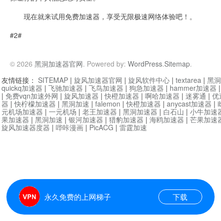
现在就来试用免费加速器，享受无限极速网络体验吧！。
#2#
© 2026
黑洞加速器官网
. Powered by:
WordPress
.
Sitemap
.
友情链接：
SITEMAP
|
旋风加速器官网
|
旋风软件中心
|
textarea
|
黑洞
quickq加速器
|
飞驰加速器
|
飞鸟加速器
|
狗急加速器
|
hammer加速器
|
免费vqn加速外网
|
旋风加速器
|
快橙加速器
|
啊哈加速器
|
迷雾通
|
优
器
|
快柠檬加速器
|
黑洞加速
|
falemon
|
快橙加速器
|
anycast加速器
|
i
元机场加速器
|
一元机场
|
老王加速器
|
黑洞加速器
|
白石山
|
小牛加速
果加速器
|
黑洞加速
|
银河加速器
|
猎豹加速器
|
海鸥加速器
|
芒果加速
旋风加速器度器
|
哔咔漫画
|
PicACG
|
雷霆加速
永久免费的上网梯子
下载