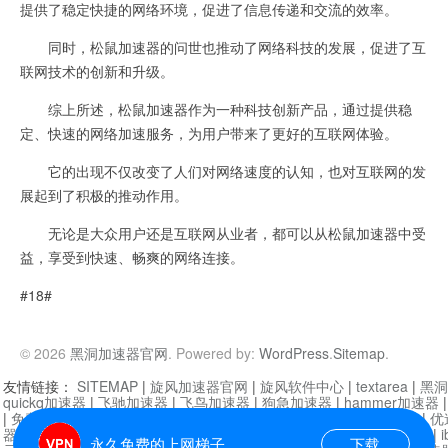
提供了稳定快捷的网络环境，促进了信息传递和交流的效率。
同时，松鼠加速器的问世也推动了网络科技的发展，促进了互
联网技术的创新和升级。
综上所述，松鼠加速器作为一种科技创新产品，通过提供稳
定、快速的网络加速服务，为用户带来了更好的互联网体验。
它的出现不仅改变了人们对网络速度的认知，也对互联网的发
展起到了积极的推动作用。
无论是大众用户还是互联网从业者，都可以从松鼠加速器中受
益，享受到快速、畅爽的网络连接。
#18#
© 2026
黑洞加速器官网
. Powered by:
WordPress
.
Sitemap
.
友情链接：
SITEMAP
|
旋风加速器官网
|
旋风软件中心
|
textarea
|
黑洞
quickq加速器
|
飞驰加速器
|
飞鸟加速器
|
狗急加速器
|
hammer加速器
|
免费vqn加速外网
|
旋风加速器
|
快橙加速器
|
啊哈加速器
|
迷雾通
|
优
器
|
快柠檬加速器
|
黑洞加速
|
falemon
|
快橙加速器
|
anycast加速器
|
i
永久免费的上网梯子
下载