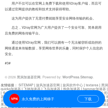
用户不仅可以在官网上免费下载和使用V2ray客户端，而且可
以通过官网提供的教程和技术支持获得帮助。
这为用户提供了无需付费就能享受安全网络传输的机会。
总之，V2ray官网为广大用户提供了一个安全可靠、简单易用
且免费的网络传输平台。
通过使用V2ray官网，我们可以拥有一个无法被窃听或劫持的
网络通道来传输数据，享受网络世界的乐趣，同时保护个人信息的
安全。
#3#
© 2026
黑洞加速器官网
. Powered by:
WordPress
.
Sitemap
.
友情链接：
SITEMAP
|
旋风加速器官网
|
旋风软件中心
|
textarea
|
黑洞
quickq加速器
|
飞驰加速器
|
飞鸟加速器
|
狗急加速器
|
hammer加速器
|
免费vqn加速外网
|
旋风加速器
|
快橙加速器
|
啊哈加速器
|
迷雾通
|
优
器
|
快柠檬加速器
|
黑洞加速
|
falemon
|
快橙加速器
|
anycast加速器
|
i
永久免费的上网梯子
下载
元机场加速器
|
一元机场
|
老王加速器
|
黑洞加速器
|
白石山
|
小牛加速
果加速器
|
黑洞加速
|
银河加速器
|
猎豹加速器
|
海鸥加速器
|
芒果加速