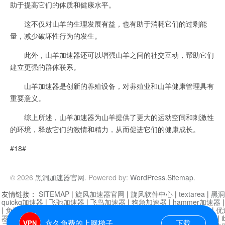
助于提高它们的体质和健康水平。
这不仅对山羊的生理发展有益，也有助于消耗它们的过剩能
量，减少破坏性行为的发生。
此外，山羊加速器还可以增强山羊之间的社交互动，帮助它们
建立更强的群体联系。
山羊加速器是创新的养殖设备，对养殖业和山羊健康管理具有
重要意义。
综上所述，山羊加速器为山羊提供了更大的运动空间和刺激性
的环境，释放它们的激情和精力，从而促进它们的健康成长。
#18#
© 2026
黑洞加速器官网
. Powered by:
WordPress
.
Sitemap
.
友情链接：
SITEMAP
|
旋风加速器官网
|
旋风软件中心
|
textarea
|
黑洞
quickq加速器
|
飞驰加速器
|
飞鸟加速器
|
狗急加速器
|
hammer加速器
|
免费vqn加速外网
|
旋风加速器
|
快橙加速器
|
啊哈加速器
|
迷雾通
|
优
器
|
快柠檬加速器
|
黑洞加速
|
falemon
|
快橙加速器
|
anycast加速器
|
i
永久免费的上网梯子
下载