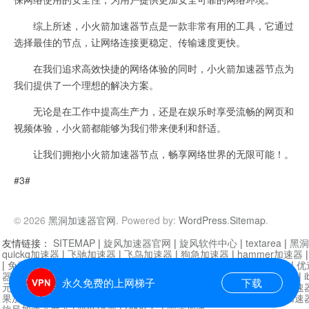
综上所述，小火箭加速器节点是一款非常有用的工具，它通过
选择最佳的节点，让网络连接更稳定、传输速度更快。
在我们追求高效快捷的网络体验的同时，小火箭加速器节点为
我们提供了一个理想的解决方案。
无论是在工作中提高生产力，还是在娱乐时享受流畅的网页和
视频体验，小火箭都能够为我们带来便利和舒适。
让我们拥抱小火箭加速器节点，畅享网络世界的无限可能！。
#3#
© 2026
黑洞加速器官网
. Powered by:
WordPress
.
Sitemap
.
友情链接：
SITEMAP
|
旋风加速器官网
|
旋风软件中心
|
textarea
|
黑洞
quickq加速器
|
飞驰加速器
|
飞鸟加速器
|
狗急加速器
|
hammer加速器
|
免费vqn加速外网
|
旋风加速器
|
快橙加速器
|
啊哈加速器
|
迷雾通
|
优
器
|
快柠檬加速器
|
黑洞加速
|
falemon
|
快橙加速器
|
anycast加速器
|
i
永久免费的上网梯子
下载
元机场加速器
|
一元机场
|
老王加速器
|
黑洞加速器
|
白石山
|
小牛加速
果加速器
|
黑洞加速
|
银河加速器
|
猎豹加速器
|
海鸥加速器
|
芒果加速