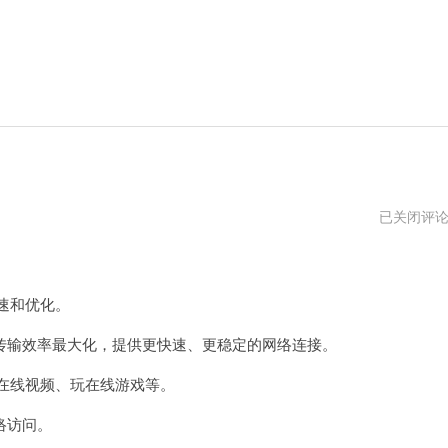
v2
已关闭评
加
速
器
电
脑
速和优化。
版
下
输效率最大化，提供更快速、更稳定的网络连接。
载
在线视频、玩在线游戏等。
络访问。