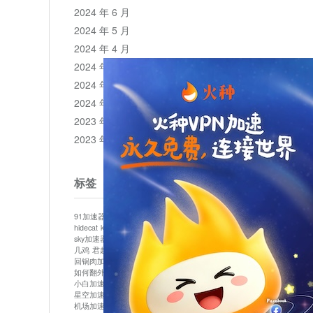
2024 年 6 月
2024 年 5 月
2024 年 4 月
2024 年 3 月
2024 年 2 月
2024 年 1 月
2023 年 12 月
2023 年 11 月
标签
91加速器
513加速器
bluelayer加速器
clash节点
hidecat
kuai500
panda加速器
plex加速器
sky加速器
telegram加速器
中信加速器
云梯加速器
几鸡
君越加速器
哔咔漫画加速器
唐师傅加速器
回锅肉加速器
坚果加速器
壹点加速器
大象加速器
如何翻外墙网站
小哈vp加速器
小火箭加速器
小白加速器
布谷vp加速器
心阶云
快连
星空加速器
最新版clash安卓下载
月光加速器
机场加速器
松果云
极快加速器
梯子加速器