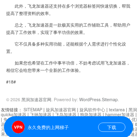
此外，飞龙加速器还支持在多个浏览器标签间快速切换，帮我
提高了整理资料的效率。
总之，飞龙加速器是一款极其实用的工作辅助工具，帮助用户
提高了工作效率，实现了事半功倍的效果。
它不仅具备多种实用功能，还能根据个人需求进行个性化设
置。
如果您也希望在工作中事半功倍，不妨考虑试用飞龙加速器，
相信它会给您带来一个全新的工作体验。
#18#
© 2026
黑洞加速器官网
. Powered by:
WordPress
.
Sitemap
.
友情链接：
SITEMAP
|
旋风加速器官网
|
旋风软件中心
|
textarea
|
黑洞
quickq加速器
|
飞驰加速器
|
飞鸟加速器
|
狗急加速器
|
hammer加速器
|
免费vqn加速外网
|
旋风加速器
|
快橙加速器
|
啊哈加速器
|
迷雾通
|
优
器
|
快柠檬加速器
|
黑洞加速
|
falemon
|
快橙加速器
|
anycast加速器
|
i
永久免费的上网梯子
下载
元机场加速器
|
一元机场
|
老王加速器
|
黑洞加速器
|
白石山
|
小牛加速
果加速器
|
黑洞加速
|
银河加速器
|
猎豹加速器
|
海鸥加速器
|
芒果加速