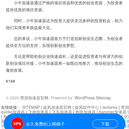
小牛加速器通过严格的项目筛选和优质的创业资源，为投资者
提供优质的项目资源。
同时，小牛加速器还为投资人提供灵活多样的投资机会，助力
他们实现资本效益最大化。
总的来说，小牛加速器致力于打造创新创业生态圈，为创业者
提供全方位的支持，实现创新创业梦想。
无论是帮助初创企业快速成长，还是促进投资者与有潜力的创
新创业项目对接，小牛加速器将一如既往地努力，推动创业生态的
蓬勃发展。
#18#
© 2026
黑洞加速器官网
. Powered by:
WordPress
.
Sitemap
.
友情链接：
SITEMAP
|
旋风加速器官网
|
旋风软件中心
|
textarea
|
黑洞
quickq加速器
|
飞驰加速器
|
飞鸟加速器
|
狗急加速器
|
hammer加速器
|
免费vqn加速外网
|
旋风加速器
|
快橙加速器
|
啊哈加速器
|
迷雾通
|
优
器
|
快柠檬加速器
|
黑洞加速
|
falemon
|
快橙加速器
|
anycast加速器
|
i
永久免费的上网梯子
下载
元机场加速器
|
一元机场
|
老王加速器
|
黑洞加速器
|
白石山
|
小牛加速